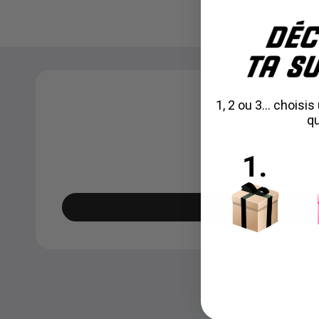
1, 2 ou 3... chois
qu