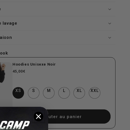
e
e lavage
raison
look
Hoodies Unisexe Noir
Prix
45,00€
habituel
XS
S
M
L
XL
XXL
Ajouter au panier