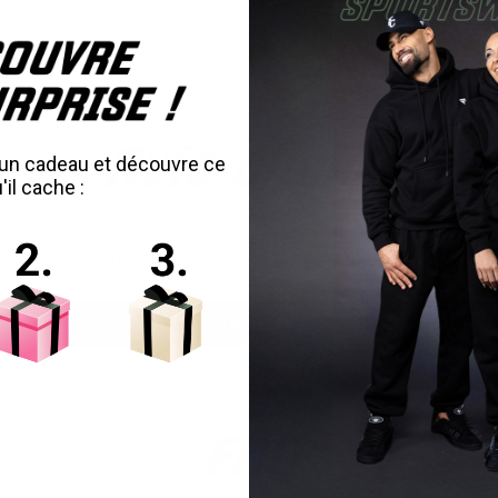
Avis clients
is un cadeau et découvre ce
'il cache :
Soyez le premier à écrire un avis
Écrire un avis
FAQ