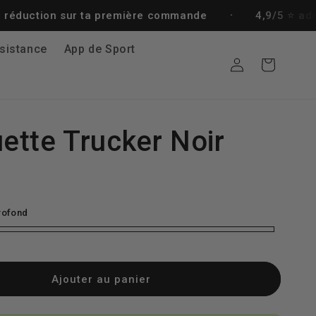
·
 sur ta première commande
4,9/5 ⭐️ adopté par + 
sistance
App de Sport
Je me
Panier
connecte
ette Trucker Noir
rofond
Ajouter au panier