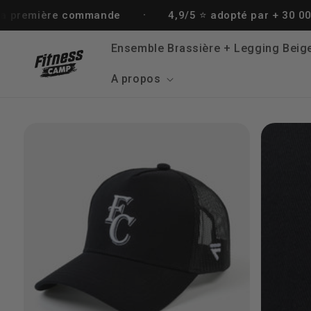
et
·
e commande
4,9/5 ⭐️ adopté par + 30 000 sportives
passer
au
contenu
Ensemble Brassière + Legging Beig
A propos
Passer aux
informations
produits