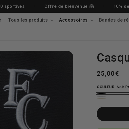
·
·
Offre de bienvenue 🤗
10% de réduction
e
Tous les produits
Accessoires
Bandes de ré
Casqu
Prix
25,00€
habituel
COULEUR:
Noir P