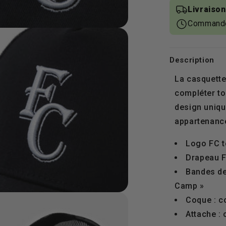
Livraison
Commande
Description
La casquette
compléter to
design uniqu
appartenance
Logo FC t
Drapeau F
Bandes de
Camp »
Coque : c
Attache : 