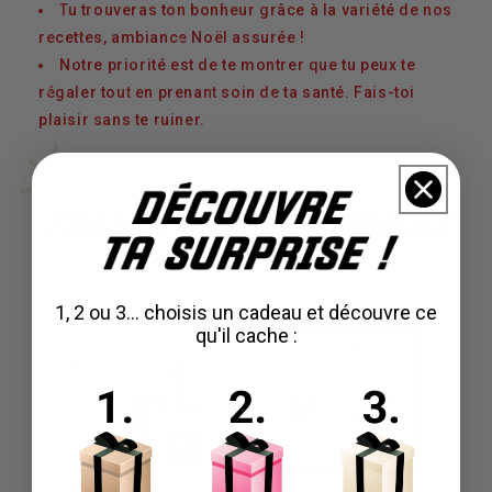
Tu trouveras ton bonheur grâce à la variété de nos
recettes, ambiance Noël assurée !
Notre priorité est de te montrer que tu peux te
régaler tout en prenant soin de ta santé. Fais-toi
plaisir sans te ruiner.
FORMAT DU PROGRAMME
1, 2 ou 3... choisis un cadeau et découvre ce
qu'il cache :