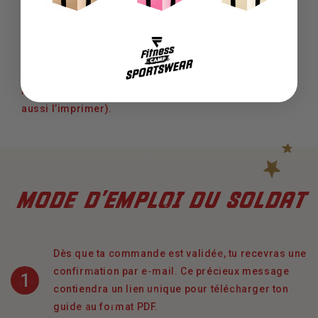
Ce guide de nutrition est un e-book au format PDF
lisible sur ordinateur, tablette et smartphone (tu peux
aussi l’imprimer).
MODE D’EMPLOI DU SOLDAT
Dès que ta commande est validée, tu recevras une
confirmation par e-mail. Ce précieux message
1
contiendra un lien unique pour télécharger ton
guide au format PDF.