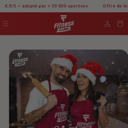
et
adopté par + 30 000 sportives
Offre de bienvenue 🤗
·
passer
au
contenu
Je me
Panier
connecte
Passer aux
informations
produits